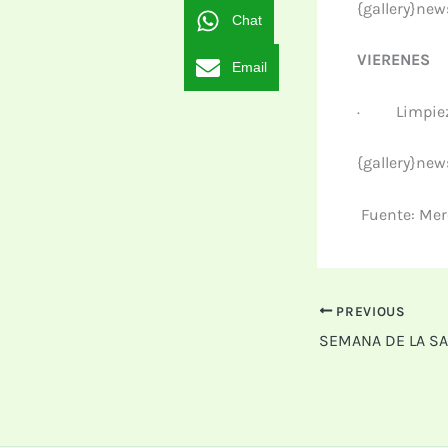
{gallery}ne
Chat
VIERENES
Email
·
Limpie
{gallery}ne
Fuente: Me
PREVIOUS