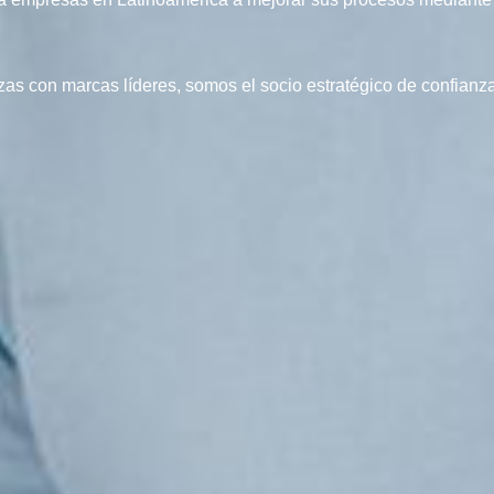
zas con marcas líderes, somos el socio estratégico de confian