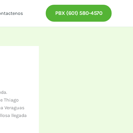
PBX (601) 580-4570
ontactenos
eda.
de Thiago
ica Veraguas
losa llegada