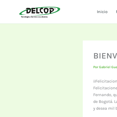
Ir
al
Inicio
contenido
BIENV
Por
Gabriel Gu
¡¡Felicitaci
Felicitacion
Fernando, qu
de Bogotá. L
y desea mil 