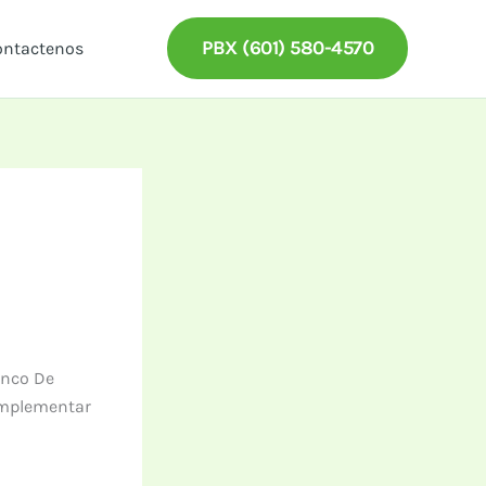
PBX (601) 580-4570
ontactenos
anco De
 implementar