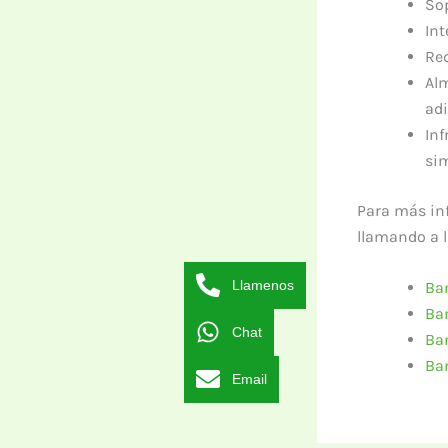
Sop
Int
Re
Al
adi
Inf
sim
Para más in
llamando a 
Llamenos
Ban
Ba
Chat
Ba
Ba
Email