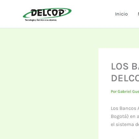
Ir
al
Inicio
contenido
LOS B
DELC
Por
Gabriel Gu
Los Bancos A
Bogotá) en a
el sistema d