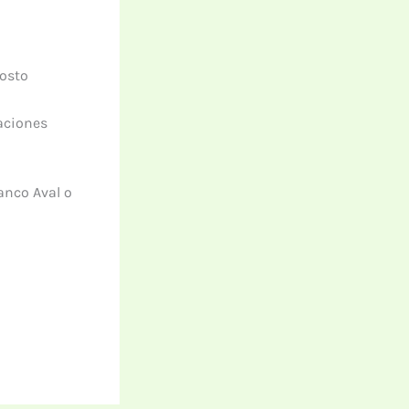
osto
aciones
anco Aval o