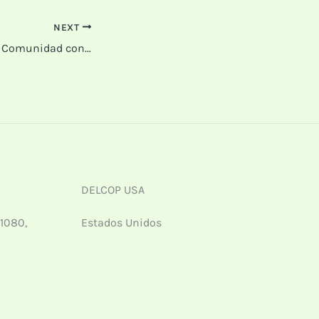
NEXT
DELCOP Apoya a la Comunidad con donaciones de Impresoras, Computadoras y Alimentos
DELCOP USA
 1080,
Estados Unidos